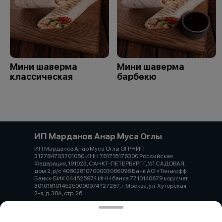
Мини шаверма
Мини шаверма
классическая
барбекю
ИП Марданов Анар Муса Оглы
ИП Марданов Анар Муса Оглы ОГРНИП
312784703701050 ИНН 781715176300 Российская
Федерация, 191023, САНКТ-ПЕТЕРБУРГ Г, УЛ САДОВАЯ,
дом 2, р/с 40802810700003066098 Банк АО «Тинькофф
Банк» БИК 044525974 ИНН банка 7710140679 кор/счет
30101810145250000974 127287, г. Москва, ул. Хуторская
2-я, д. 38А, стр. 26
Работает на эффективном ядре
Foodpicásso
ver. 3.2