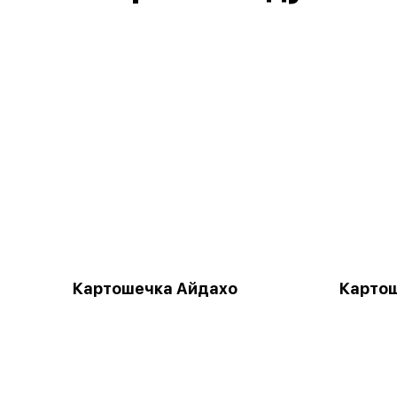
Картошечка Айдахо
Картош