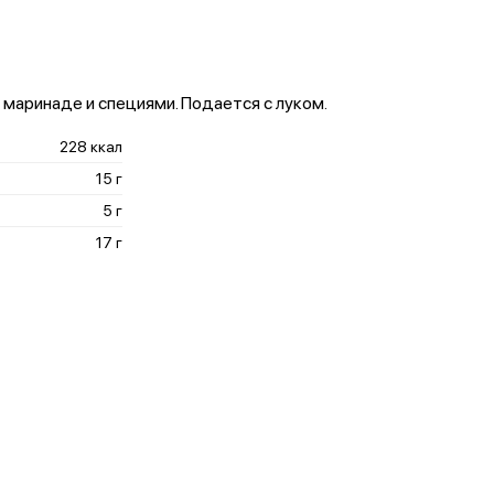
маринаде и специями. Подается с луком.
228 ккал
15 г
5 г
17 г