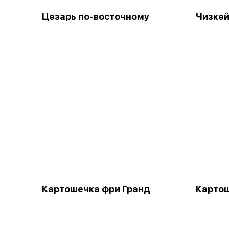
Цезарь по-восточному
Чизкей
Картошечка фри Гранд
Картош