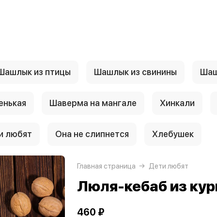
Шашлык из птицы
Шашлык из свинины
Шаш
енькая
Шаверма на мангале
Хинкали
и любят
Она не слипнется
Хлебушек
Главная страница
Дети любят
Люля-кебаб из ку
460 ₽