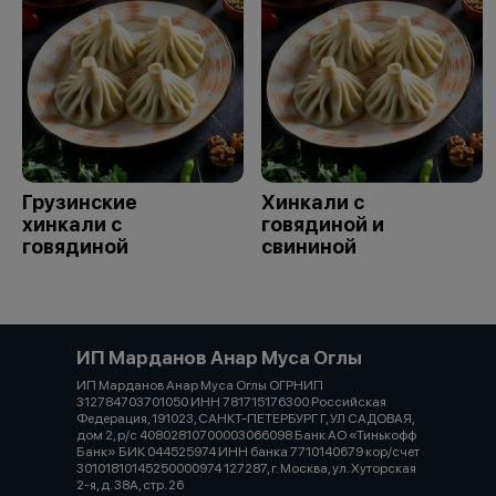
Грузинские
Хинкали с
хинкали с
говядиной и
говядиной
свининой
ИП Марданов Анар Муса Оглы
ИП Марданов Анар Муса Оглы ОГРНИП
312784703701050 ИНН 781715176300 Российская
Федерация, 191023, САНКТ-ПЕТЕРБУРГ Г, УЛ САДОВАЯ,
дом 2, р/с 40802810700003066098 Банк АО «Тинькофф
Банк» БИК 044525974 ИНН банка 7710140679 кор/счет
30101810145250000974 127287, г. Москва, ул. Хуторская
2-я, д. 38А, стр. 26