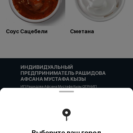
Соус Сацебели
Сметана
ИНДИВИДУАЛЬНЫЙ
ПРЕДПРИНИМАТЕЛЬ РАШИДОВА
АФСАНА МУСТАФА КЫЗЫ
ИП Рашидова Афсана Мустафа Кызы ОГРНИП
322784700051126 ИНН 781719784300 Российская
Федерация, САНКТ-ПЕТЕРБУРГ, Пушкин, ул. Гусарская
д4кЦ р/с 40802810455710038725 СЕВЕРО-ЗАПАДНЫЙ
БАНК ПАО СБЕРБАНК БИК банка 044030653 кор/счет
30101810500000000653
Работает на эффективном ядре
Foodpicásso
ver. 3.2
Выберите ваш город