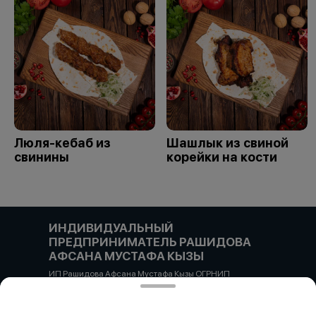
Люля-кебаб из
Шашлык из свиной
свинины
корейки на кости
ИНДИВИДУАЛЬНЫЙ
ПРЕДПРИНИМАТЕЛЬ РАШИДОВА
АФСАНА МУСТАФА КЫЗЫ
ИП Рашидова Афсана Мустафа Кызы ОГРНИП
322784700051126 ИНН 781719784300 Российская
Федерация, САНКТ-ПЕТЕРБУРГ, Пушкин, ул. Гусарская
д4кЦ р/с 40802810455710038725 СЕВЕРО-ЗАПАДНЫЙ