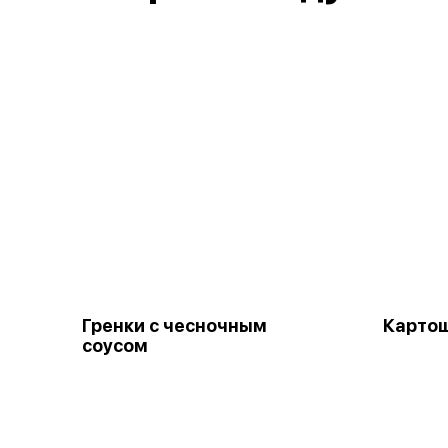
Гренки с чесночным
Картош
соусом