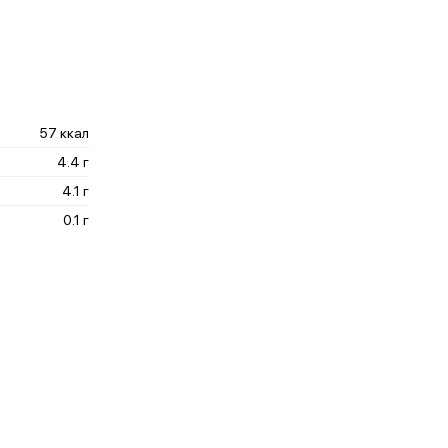
57 ккал
4.4 г
4.1 г
0.1 г