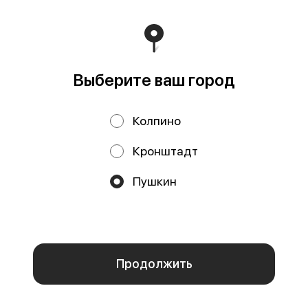
д4кЦ р/с 40802810455710038725 СЕВЕРО-ЗАПАДНЫЙ
БАНК ПАО СБЕРБАНК БИК банка 044030653 кор/счет
30101810500000000653
Работает на эффективном ядре
Foodpicásso
ver. 3.2
Выберите ваш город
Политика конфиденциальности
Колпино
Публичная оферта
Кронштадт
Акции, скидки, кэшбэк − в нашем приложении!
Пушкин
Мы используем куки.
Пользуясь сайтом, вы даёте согласие на
обработку файлов cookie вашего браузера и использование
аналитических сервисов согласно нашей
политике
конфиденциальности
.
ОК