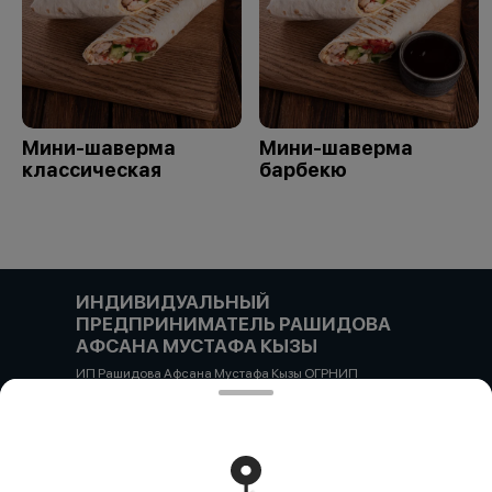
Мини-шаверма
Мини-шаверма
классическая
барбекю
ИНДИВИДУАЛЬНЫЙ
ПРЕДПРИНИМАТЕЛЬ РАШИДОВА
АФСАНА МУСТАФА КЫЗЫ
ИП Рашидова Афсана Мустафа Кызы ОГРНИП
322784700051126 ИНН 781719784300 Российская
Федерация, САНКТ-ПЕТЕРБУРГ, Пушкин, ул. Гусарская
д4кЦ р/с 40802810455710038725 СЕВЕРО-ЗАПАДНЫЙ
БАНК ПАО СБЕРБАНК БИК банка 044030653 кор/счет
30101810500000000653
Работает на эффективном ядре
Foodpicásso
ver. 3.2