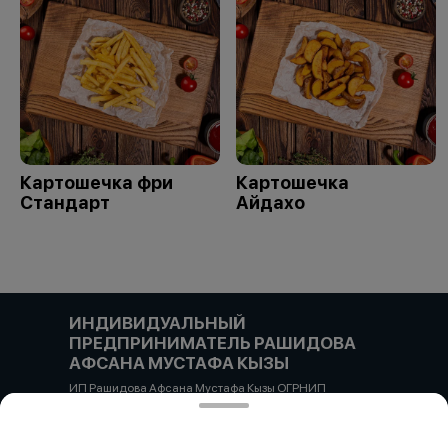
Картошечка фри
Картошечка
Стандарт
Айдахо
ИНДИВИДУАЛЬНЫЙ
ПРЕДПРИНИМАТЕЛЬ РАШИДОВА
АФСАНА МУСТАФА КЫЗЫ
ИП Рашидова Афсана Мустафа Кызы ОГРНИП
322784700051126 ИНН 781719784300 Российская
Федерация, САНКТ-ПЕТЕРБУРГ, Пушкин, ул. Гусарская
д4кЦ р/с 40802810455710038725 СЕВЕРО-ЗАПАДНЫЙ