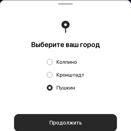
322784700051126 ИНН 781719784300 Российская
Федерация, САНКТ-ПЕТЕРБУРГ, Пушкин, ул. Гусарская
д4кЦ р/с 40802810455710038725 СЕВЕРО-ЗАПАДНЫЙ
БАНК ПАО СБЕРБАНК БИК банка 044030653 кор/счет
30101810500000000653
Работает на эффективном ядре
Foodpicásso
ver. 3.2
Выберите ваш город
Политика конфиденциальности
Колпино
Публичная оферта
Кронштадт
Акции, скидки, кэшбэк − в нашем приложении!
Пушкин
Мы используем куки.
Пользуясь сайтом, вы даёте согласие на
обработку файлов cookie вашего браузера и использование
аналитических сервисов согласно нашей
политике
конфиденциальности
.
ОК