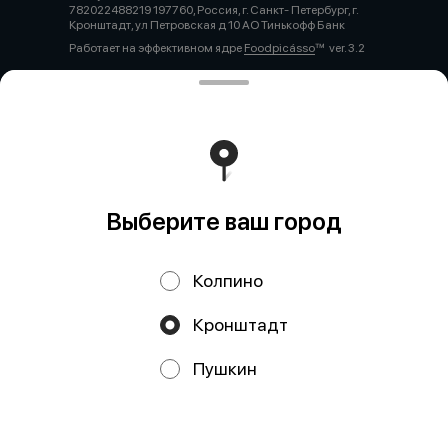
782022488219 197760, Россия, г. Санкт- Петербург, г.
Кронштадт, ул Петровская д 10 АО Тинькофф Банк
Работает на эффективном ядре
Foodpicásso
ver. 3.2
Политика конфиденциальности
Публичная оферта
Выберите ваш город
Колпино
Кронштадт
Акции, скидки, кэшбэк − в нашем приложении!
Пушкин
Мы используем куки.
Пользуясь сайтом, вы даёте согласие на
обработку файлов cookie вашего браузера и использование