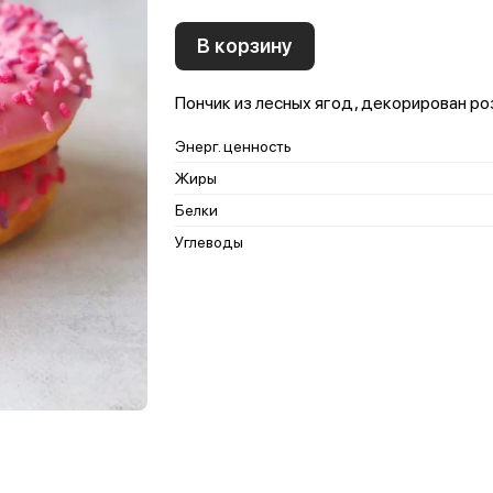
В корзину
Пончик из лесных ягод, декорирован ро
Энерг. ценность
Жиры
Белки
Углеводы