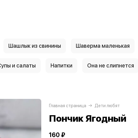
Шашлык из свинины
Шаверма маленькая
Супы и салаты
Напитки
Она не слипнется
Главная страница
Дети любят
Пончик Ягодный
160 ₽