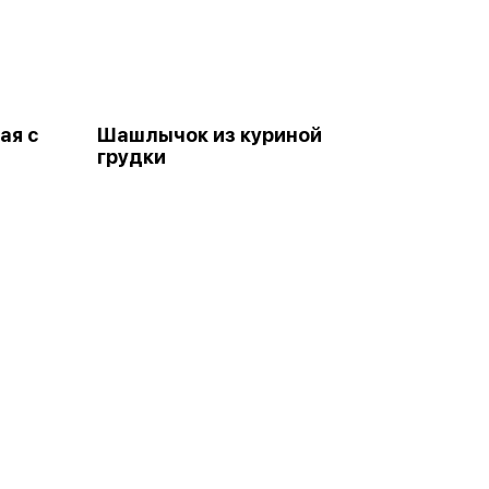
ая с
Шашлычок из куриной
грудки