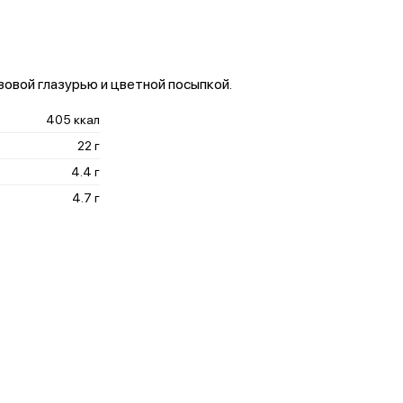
зовой глазурью и цветной посыпкой.
405 ккал
22 г
4.4 г
4.7 г