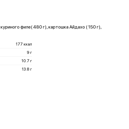
 куриного филе( 480 г), картошка Айдахо ( 150 г),
177 ккал
9 г
10.7 г
13.8 г