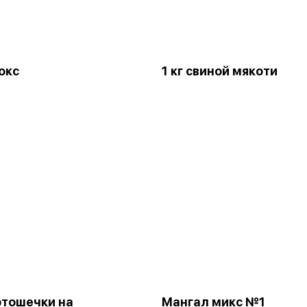
окс
1 кг свиной мякоти
артошечки на
Мангал микс №1