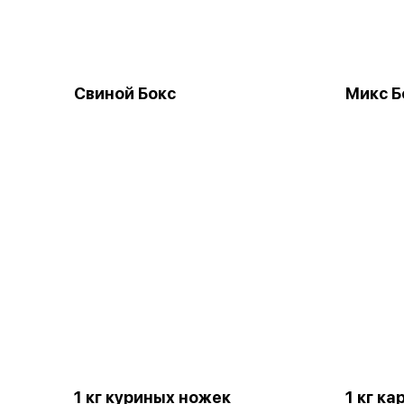
Свиной Бокс
Микс Б
1 кг куриных ножек
1 кг к