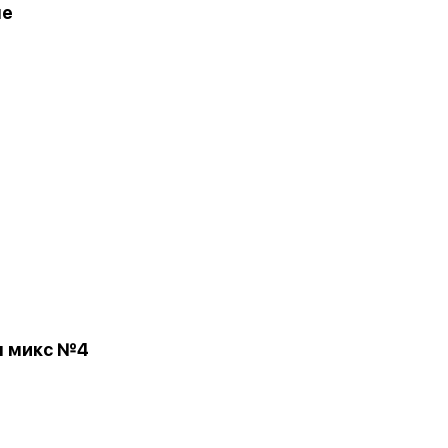
ле
л микс №4