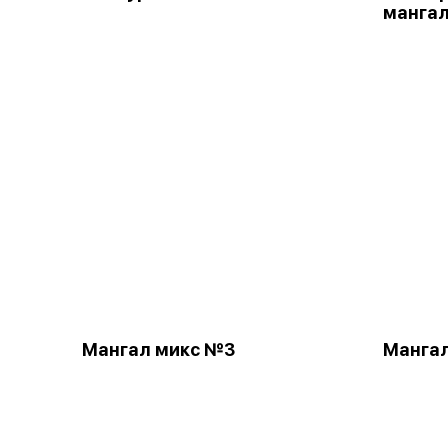
манга
Мангал микс №3
Манга