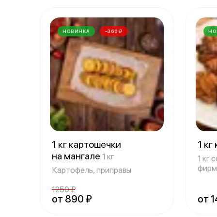
НОВИНКА
−360 ₽
НО
1 кг картошечки
1 кг
на мангале
1 кг
1 кг 
фирм
Картофель, приправы
Пода
1250 ₽
от 890 ₽
от 