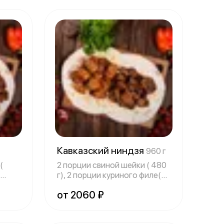
Кавказский ниндзя
960 г
(
2 порции свиной шейки ( 480
г), 2 порции куриного филе(
480
от 2060 ₽