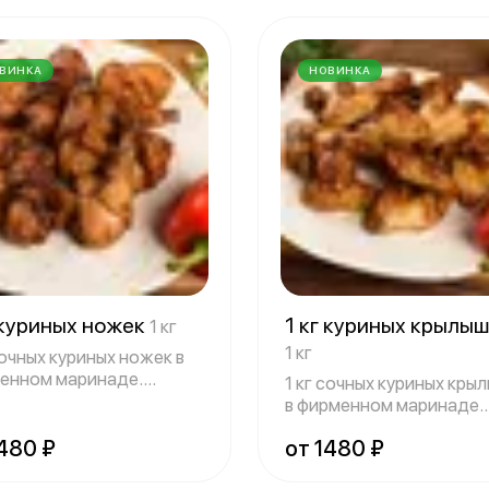
ВИНКА
НОВИНКА
 куриных ножек
1 кг куриных крылы
1 кг
1 кг
сочных куриных ножек в
енном маринаде.
1 кг сочных куриных кры
ётся с л
в фирменном маринаде.
Подаётся
1480 ₽
от 1480 ₽