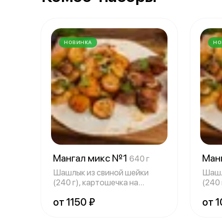
НОВИНКА
НО
Мангал микс №1
Ман
640 г
Шашлык из свиной шейки
Шашл
(240 г), картошечка на
(240 
мангале (200 г
манг
от 1150 ₽
от 