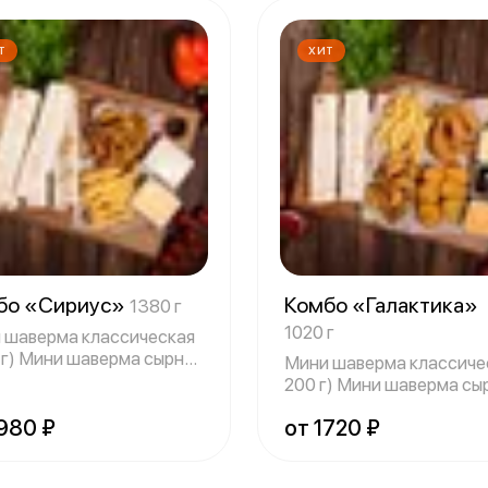
Т
ХИТ
бо «Сириус»
Комбо «Галактика»
1380 г
1020 г
 шаверма классическая
0 г) Мини шаверма сырная
Мини шаверма классиче
200 г) Мини шаверма сыр
200
1980 ₽
от 1720 ₽