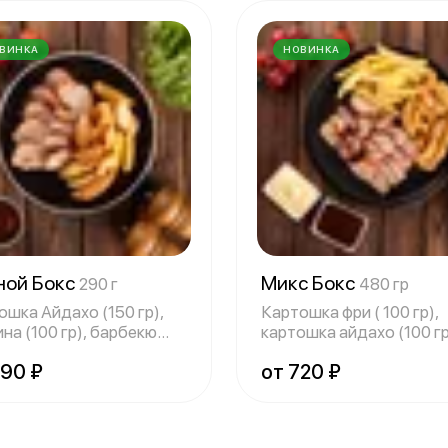
ВИНКА
НОВИНКА
ной Бокс
Микс Бокс
290 г
480 гр
ошка Айдахо (150 гр),
Картошка фри ( 100 гр),
на (100 гр), барбекю
картошка айдахо (100 гр
 (40
свинина (1
490 ₽
от 720 ₽