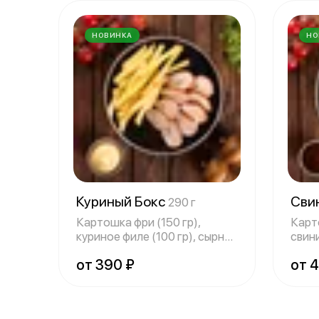
НОВИНКА
НО
Куриный Бокс
Сви
290 г
Картошка фри (150 гр),
Карт
куриное филе (100 гр), сырный
свини
соус (4
соус
от 390 ₽
от 