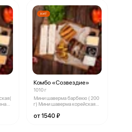
ХИТ
Комбо «Созвездие»
1010 г
ская(
Мини шаверма барбекю ( 200
ная (
г) Мини шаверма корейская
классик
от 1540 ₽