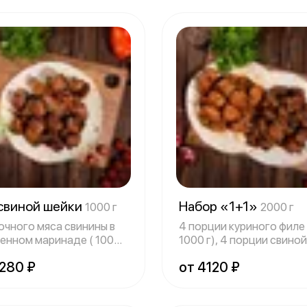
 свиной шейки
Набор «1+1»
1000 г
2000 г
сочного мяса свинины в
4 порции куриного филе 
енном маринаде ( 1000
1000 г), 4 порции свиной
од
шейки( 100
2280 ₽
от 4120 ₽