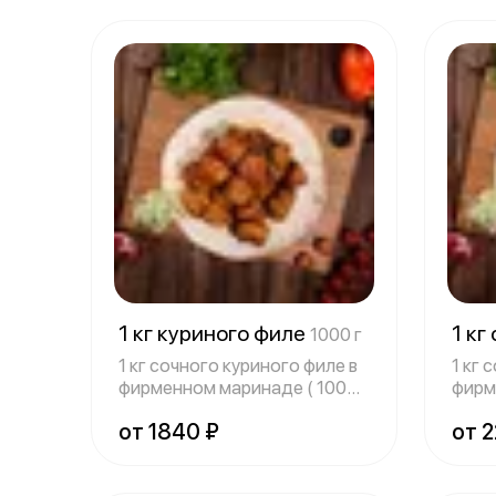
1 кг куриного филе
1 кг
1000 г
1 кг сочного куриного филе в
1 кг 
фирменном маринаде ( 1000
фирм
г) По
г) П
от 1840 ₽
от 