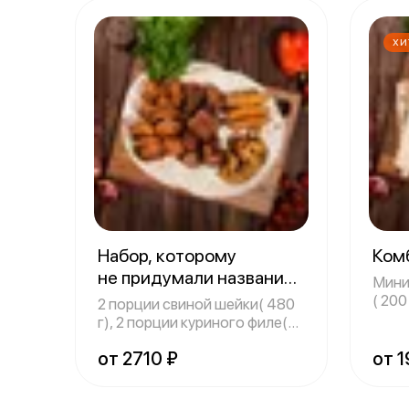
ХИ
Набор, которому
Ком
не придумали название
Мини
1310 г
( 20
2 порции свиной шейки( 480
( 200
г), 2 порции куриного филе(
480 г
от 2710 ₽
от 