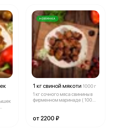
НОВИНКА
шек
1 кг свиной мякоти
1000 г
1 кг сочного мяса свинины в
фирменном маринаде ( 1000
лышек
г) Под
от 2200 ₽