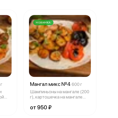
НОВИНКА
Мангал микс №4
 г
600 г
и
Шампиньоны на мангале (200
ой
г), картошечка на мангале
(200 г)
от 950 ₽