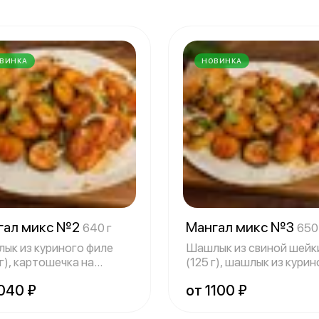
ВИНКА
НОВИНКА
гал микс №2
Мангал микс №3
640 г
650
ык из куриного филе
Шашлык из свиной шейк
г), картошечка на
(125 г), шашлык из курин
але (200
грудки (12
1040 ₽
от 1100 ₽