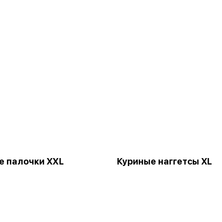
 палочки XХL
Куриные наггетсы XL