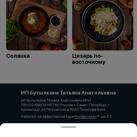
Солянка
Цезарь по-
восточному
ИП Бутылкина Татьяна Анатольевна
ИП Бутылкина Татьяна Анатольевна ИНН
782022488219 197760, Россия, г. Санкт- Петербург, г.
Кронштадт, ул Петровская д 10 АО Тинькофф Банк
Работает на эффективном ядре
Foodpicásso
ver. 3.2