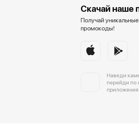
Скачай наше 
Получай уникальные 
промокоды!
Наведи каме
перейди по 
приложения