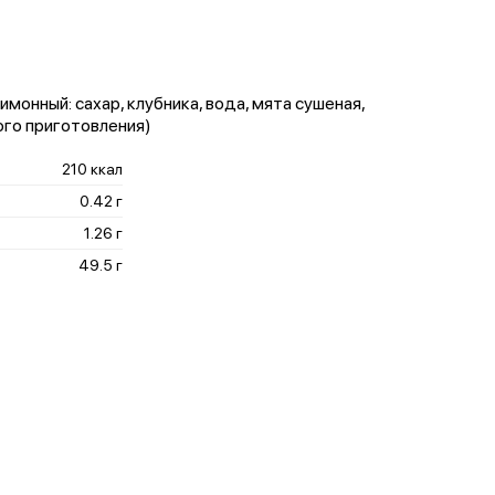
монный: сахар, клубника, вода, мята сушеная,
ого приготовления)
210 ккал
0.42 г
1.26 г
49.5 г