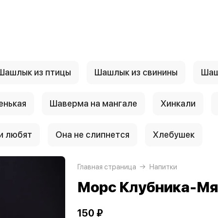
Шашлык из птицы
Шашлык из свинины
Шаш
енькая
Шаверма на мангале
Хинкали
и любят
Она не слипнется
Хлебушек
Главная страница
Напитки
Морс Клубника-Мя
150 ₽