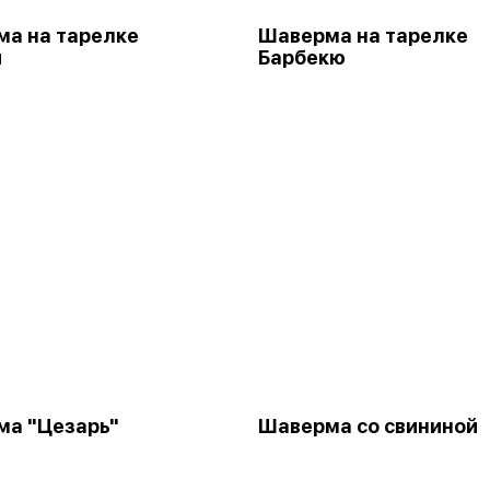
а на тарелке
Шаверма на тарелке
я
Барбекю
ма "Цезарь"
Шаверма со свининой