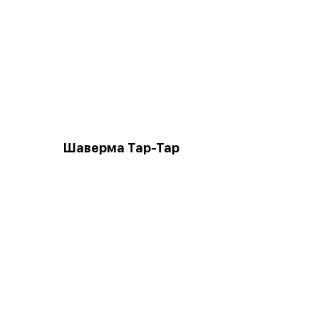
а
Шаверма Тар-Тар