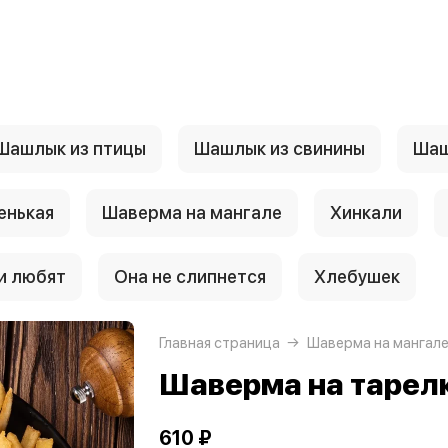
Шашлык из птицы
Шашлык из свинины
Шаш
енькая
Шаверма на мангале
Хинкали
и любят
Она не слипнется
Хлебушек
Главная страница
Шаверма на мангал
Шаверма на тарелк
610 ₽