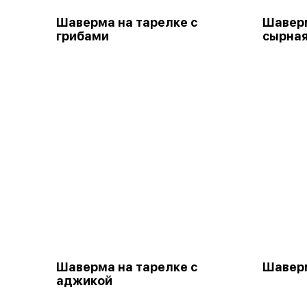
Шаверма на тарелке с
Шаверм
грибами
сырна
Шаверма на тарелке с
Шавер
аджикой