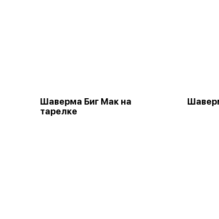
Шаверма Биг Мак на
Шаверм
тарелке