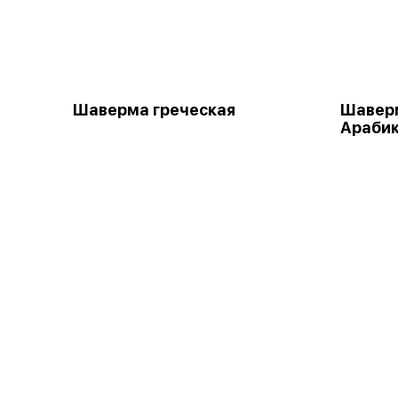
Шаверма греческая
Шаверм
Араби