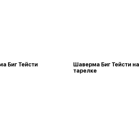
а Биг Тейсти
Шаверма Биг Тейсти н
тарелке