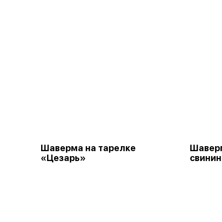
Шаверма на тарелке
Шаверм
«Цезарь»
свинин