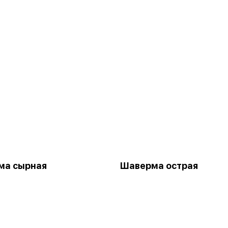
ма сырная
Шаверма острая