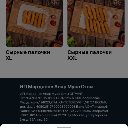
Сырные палочки
Сырные палочки
XL
XXL
ИП Марданов Анар Муса Оглы
ИП Марданов Анар Муса Оглы ОГРНИП
312784703701050 ИНН 781715176300 Российская
Федерация, 191023, САНКТ-ПЕТЕРБУРГ Г, УЛ САДОВАЯ,
дом 2, р/с 40802810700003066098 Банк АО «Тинькофф
Банк» БИК 044525974 ИНН банка 7710140679 кор/счет
30101810145250000974 127287, г. Москва, ул. Хуторская
2-я, д. 38А, стр. 26
Работает на эффективном ядре
Foodpicásso
ver. 3.2